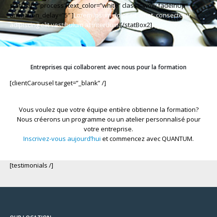
stat_title=”process” text_color=”white” class=”wow fadeInUp”
animation_delay=”5″ ]
Lorem ipsum dolor sit amet, consectetur
adipiscing elit vestibulum at interdum.
[/statBox2]
Entreprises qui collaborent avec nous pour la formation
[clientCarousel target=”_blank” /]
Vous voulez que votre équipe entière obtienne la formation?
Nous créerons un programme ou un atelier personnalisé pour
votre entreprise.
Inscrivez-vous aujourd’hui
et commencez avec QUANTUM.
[testimonials /]