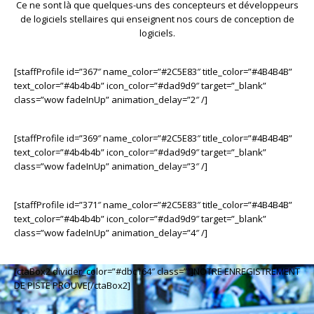
Ce ne sont là que quelques-uns des concepteurs et développeurs
de logiciels stellaires qui enseignent nos cours de conception de
logiciels.
[staffProfile id=”367″ name_color=”#2C5E83″ title_color=”#4B4B4B”
text_color=”#4b4b4b” icon_color=”#dad9d9″ target=”_blank”
class=”wow fadeInUp” animation_delay=”2″ /]
[staffProfile id=”369″ name_color=”#2C5E83″ title_color=”#4B4B4B”
text_color=”#4b4b4b” icon_color=”#dad9d9″ target=”_blank”
class=”wow fadeInUp” animation_delay=”3″ /]
[staffProfile id=”371″ name_color=”#2C5E83″ title_color=”#4B4B4B”
text_color=”#4b4b4b” icon_color=”#dad9d9″ target=”_blank”
class=”wow fadeInUp” animation_delay=”4″ /]
[ctaBox2 divider_color=”#dbc164″ class=””]NOTRE ENREGISTREMENT
DE PISTE PROUVE[/ctaBox2]