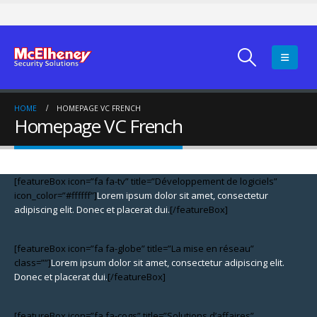
HOME
HOMEPAGE VC FRENCH
Homepage VC French
[featureBox icon=”fa fa-tv” title=”Développement de logiciels”
icon_color=”#ffffff”]
Lorem ipsum dolor sit amet, consectetur
adipiscing elit. Donec et placerat dui.
[/featureBox]
[featureBox icon=”fa fa-globe” title=”La mise en réseau”
class=””]
Lorem ipsum dolor sit amet, consectetur adipiscing elit.
Donec et placerat dui.
[/featureBox]
[featureBox icon=”fa fa-cogs” title=”Solutions d’affaires”