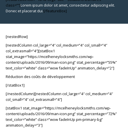
class=””]
Lorem ipsum dolor sit amet, consectetur adipiscing elit.
Donec et placerat dui.
[/featureBox]
[nestedRow]
[nestedColumn col_large=”4″ col_medium=”4″ col_small=”4″
col_extrasmall=”4″][statBox1
stat_image=”https://mcelheneylocksmiths.com/wp-
content/uploads/2016/09/man-icon.png” stat_percentage=”55%”
text_color=”white” class=”wow fadeInUp” animation_delay=”2″]
Réduction des coûts de développement
[/statBox1]
[/nestedColumn][nestedColumn col_large=”4″ col_medium=”4″
col_small=”4″ col_extrasmall=”4″]
[statBox1 stat_image=”https://mcelheneylocksmiths.com/wp-
content/uploads/2016/09/man-icon.png” stat_percentage=”72%”
text_color=”white” class=”wow fadeInUp pm-primary-bg”
animation_delay=”3″]