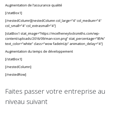
Augmentation de l’assurance qualité
[/statBox1]
[/nestedColumn][nestedColumn col_large=”4″ col_medium=”4″
col_small=”4″ col_extrasmall=”4″]
[statBox1 stat_image=”https://mcelheneylocksmiths.com/wp-
content/uploads/2016/09/man-icon.png” stat_percentage=”85%”
text_color=”white” class=”wow fadeInUp” animation_delay=”4″]
Augmentation du temps de développement
[/statBox1]
[/nestedColumn]
[/nestedRow]
Faites passer votre entreprise au
niveau suivant