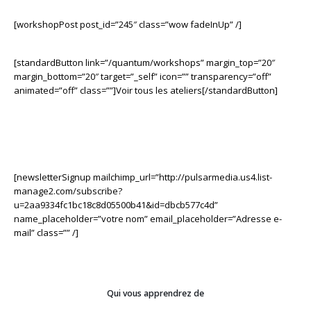
[workshopPost post_id=”245″ class=”wow fadeInUp” /]
[standardButton link=”/quantum/workshops” margin_top=”20″
margin_bottom=”20″ target=”_self” icon=”” transparency=”off”
animated=”off” class=””]Voir tous les ateliers[/standardButton]
Inscrivez-vous à nos cours hebdomadaires gratuits de conception
de logiciels,
Nous les envoyons directement à votre boîte de réception.
[newsletterSignup mailchimp_url=”http://pulsarmedia.us4.list-
manage2.com/subscribe?
u=2aa9334fc1bc18c8d05500b41&id=dbcb577c4d”
name_placeholder=”votre nom” email_placeholder=”Adresse e-
mail” class=”” /]
Qui vous apprendrez de